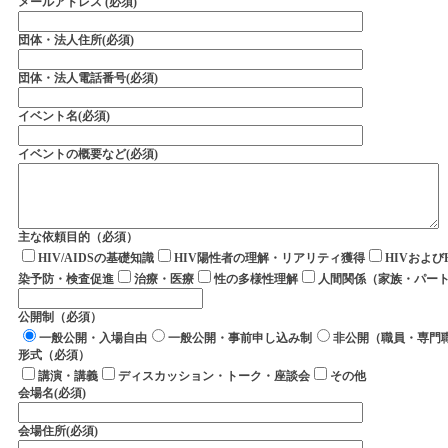
メールアドレス (必須)
団体・法人住所(必須)
団体・法人電話番号(必須)
イベント名(必須)
イベントの概要など(必須)


主な依頼目的（必須）
HIV/AIDSの基礎知識
HIV陽性者の理解・リアリティ獲得
HIVおよ
染予防・検査促進
治療・医療
性の多様性理解
人間関係（家族・パー
公開制（必須）
一般公開・入場自由
一般公開・事前申し込み制
非公開（職員・専門
形式（必須）
講演・講義
ディスカッション・トーク・座談会
その他
会場名(必須)
会場住所(必須)