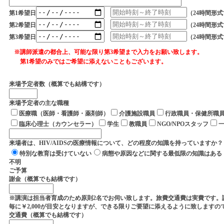
第1希望日
（24時間形
第2希望日
（24時間形
第3希望日
（24時間形
※講師派遣の都合上、可能な限り第3希望まで入力をお願い致します。
第1希望のみではご希望に添えないこともございます。
来場予定者数（概算でも結構です）
来場予定者の主な職種
医療職（医師・看護師・薬剤師）
介護施設職員
行政職員・保健所職
臨床心理士（カウンセラー）
学生
教職員
NGO/NPOスタッフ
来場者は、HIV/AIDSの医療情報について、どの程度の知識を持っていますか？
特別な教育は受けていない
病態や原因などに関する最低限の知識はある
不明
ご予算
謝金（概算でも結構です）
※講演は担当者育成のため原則2名でお伺い致します。旅費交通費は実費です。謝金は1
毎に￥2,000が目安となりますが、できる限りご要望に添えるように致します
交通費（概算でも結構です）