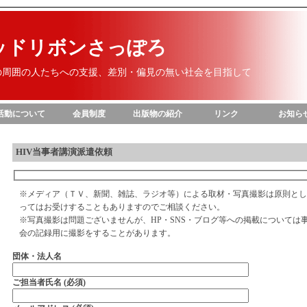
ッドリボンさっぽろ
その周囲の人たちへの支援、差別・偏見の無い社会を目指して
活動について
会員制度
出版物の紹介
リンク
お知ら
HIV当事者講演派遣依頼
※メディア（ＴＶ、新聞、雑誌、ラジオ等）による取材・写真撮影は原則とし
ってはお受けすることもありますのでご相談ください。
※写真撮影は問題ございませんが、HP・SNS・ブログ等への掲載については
会の記録用に撮影をすることがあります。
団体・法人名
ご担当者氏名 (必須)