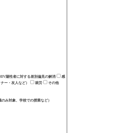
びHIV陽性者に対する差別偏見の解消
感
トナー・友人など）
就労
その他
職のみ対象、学校での授業など）