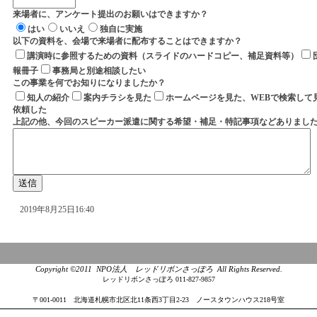
来場者に、アンケート提出のお願いはできますか？
はい
いいえ
独自に実施
以下の資料を、会場で来場者に配布することはできますか？
講演時に参照するための資料（スライドのハードコピー、補足資料等）
報冊子
事務局と別途相談したい
この事業を何でお知りになりましたか？
知人の紹介
案内チラシを見た
ホームページを見た、WEBで検索して
依頼した
上記の他、今回のスピーカー派遣に関する希望・補足・特記事項などありまし
2019年8月25日16:40
Copyright ©2011 NPO法人 レッドリボンさっぽろ All Rights Reserved.
レッドリボンさっぽろ 011-827-9857
〒001-0011 北海道札幌市北区北11条西3丁目2-23 ノースタウンハウス218号室