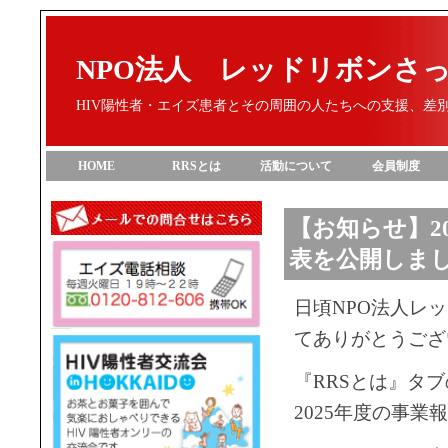
NPO法人 レッドリボンさ
HIV陽性者・エイズ患者とその周囲の人たちへの支援、差
HOME
RRSとは
活動について
会員制度
【お知らせ】2
表を公開しま
日頃NPO法人レ
てありがとうござ
『RRSとは』タ
2025年度の事